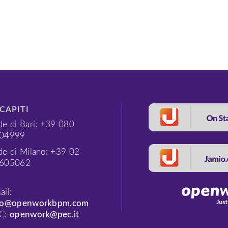
CAPITI
de di Bari: +39 080
04999
de di Milano: +39 02
605062
ail:
fo@openworkbpm.com
C:
openwork@pec.it