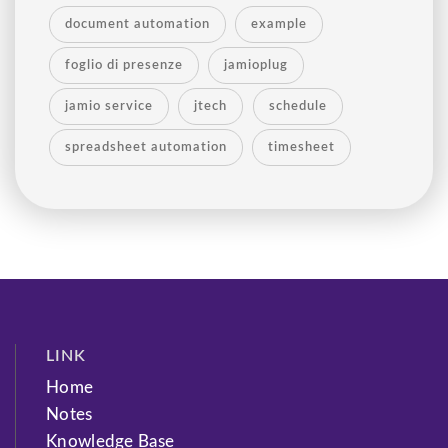
document automation
example
foglio di presenze
jamioplug
jamio service
jtech
schedule
spreadsheet automation
timesheet
LINK
Home
Notes
Knowledge Base