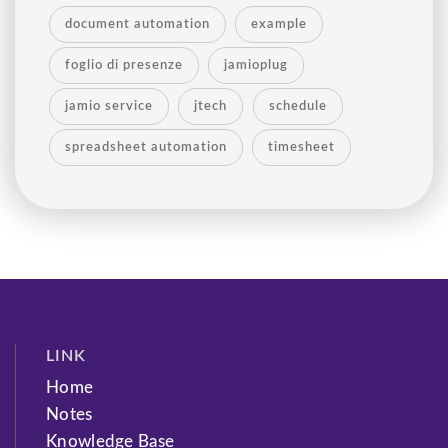
document automation
example
foglio di presenze
jamioplug
jamio service
jtech
schedule
spreadsheet automation
timesheet
LINK
Home
Notes
Knowledge Base